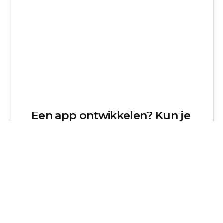
Een app ontwikkelen? Kun je
ook zelf doen!
Jaap Meijers interviewde met voor z24.nl. Een
tof verhaal over de totstandkoming van mijn app
Baby Who is Who. Het…