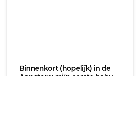
Binnenkort (hopelijk) in de
Appstore: mijn eerste baby-
app!
Mijn dochter is op het moment van schrijven een
jaar en drie maanden oud. En net als bijna alle
andere kleine mensjes die…