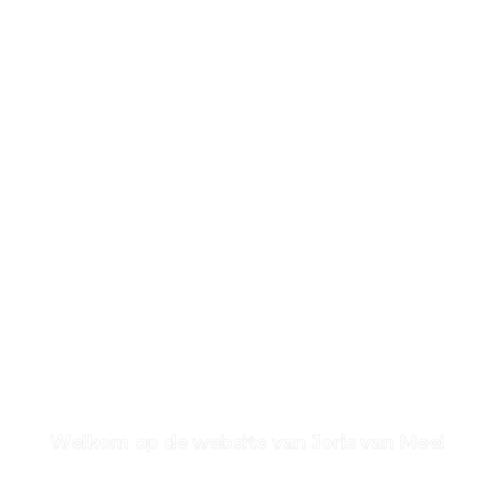
Mede dankzij het enthousiasme van Joris hebben
we in november 2022 de Greenkeeper of the Year
en Fieldmanager of the Year op de troon gehesen.
Wat een geweldig feest was het. Hopelijk wordt
het dit jaar minstens zo leuk.
Hein van Iersel
Welkom op de website van Joris van Meel