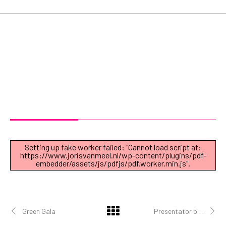
Setting up fake worker failed: "Cannot load script at:
https://www.jorisvanmeel.nl/wp-content/plugins/pdf-
embedder/assets/js/pdfjs/pdf.worker.min.js".
Green Gala
Presentator boekpresentatie Eva Eikhout