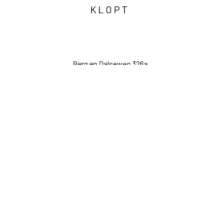
KLOPT
Berg en Dalseweg 326a
6522 CP Nijmegen
hoi@jorisvanmeel.nl
06 13 54 89 27