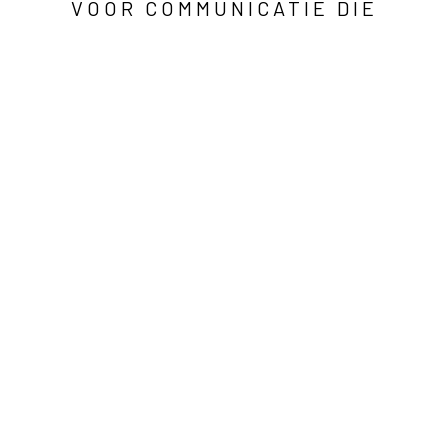
VOOR COMMUNICATIE DIE
KLOPT
Berg en Dalseweg 326a
6522 CP Nijmegen
hoi@jorisvanmeel.nl
06 13 54 89 27