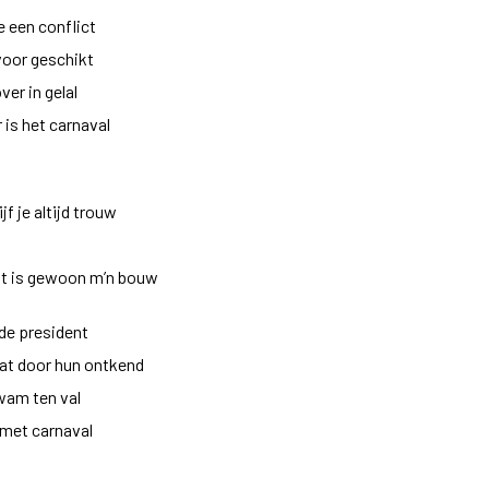
e een conflict
 voor geschikt
er in gelal
r is het carnaval
jf je altijd trouw
dat is gewoon m’n bouw
 de president
 dat door hun ontkend
kwam ten val
n met carnaval