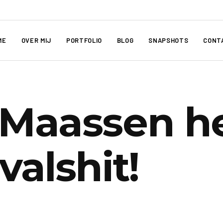
ME
OVER MIJ
PORTFOLIO
BLOG
SNAPSHOTS
CONT
Maassen he
valshit!