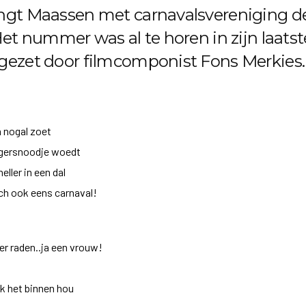
engt Maassen met carnavalsvereniging de
 Het nummer was al te horen in zijn laat
 gezet door filmcomponist Fons Merkies.
 nogal zoet
ongersnoodje woedt
eller in een dal
och ook eens carnaval!
eer raden..ja een vrouw!
ik het binnen hou