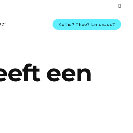
ACT
Koffie? Thee? Limonade?
eft een