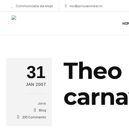
Communicatie die klopt
hoi@jorisvanmeel.nl
HO
Theo 
31
JAN 2007
carna
Joris
Blog
233 Comments