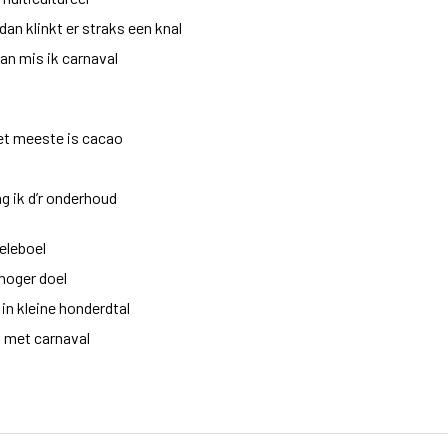
 dan klinkt er straks een knal
dan mis ik carnaval
het meeste is cacao
g ik d’r onderhoud
heleboel
 hoger doel
n kleine honderdtal
k met carnaval