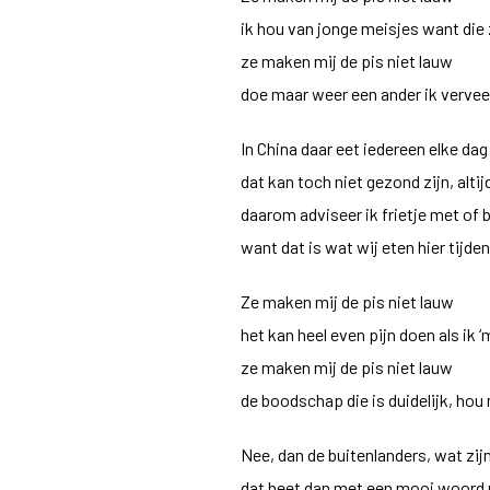
ik hou van jonge meisjes want die 
ze maken mij de pis niet lauw
doe maar weer een ander ik verve
In China daar eet iedereen elke da
dat kan toch niet gezond zijn, alti
daarom adviseer ik frietje met of 
want dat is wat wij eten hier tijde
Ze maken mij de pis niet lauw
het kan heel even pijn doen als ik
ze maken mij de pis niet lauw
de boodschap die is duidelijk, ho
Nee, dan de buitenlanders, wat zijn
dat heet dan met een mooi woord m