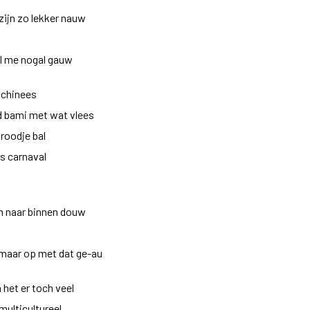
zijn zo lekker nauw
el me nogal gauw
g chinees
jd bami met wat vlees
broodje bal
ns carnaval
 ‘m naar binnen douw
u maar op met dat ge-au
 het er toch veel
ulticultureel