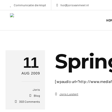
Communicatie die klopt
hoi@jorisvanmeel.nl
HO
Sprin
11
AUG 2009
[wpaudio url=”http://www.mediafir
Joris
Joris Luistert
Blog
303 Comments