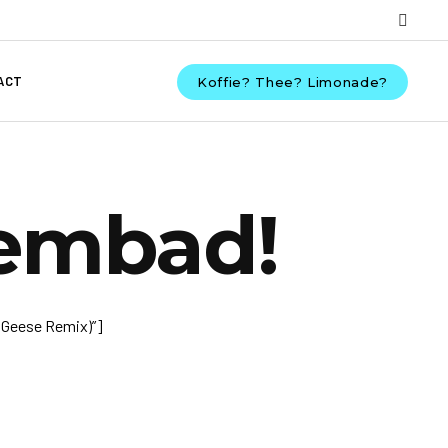
ACT
Koffie? Thee? Limonade?
wembad!
 Geese Remix)”]