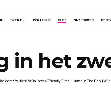
ME
OVER MIJ
PORTFOLIO
BLOG
SNAPSHOTS
CONT
g in het z
e.com/?ykfktzjdz0n” text=”Friendly Fires – Jump In The Pool (Wild