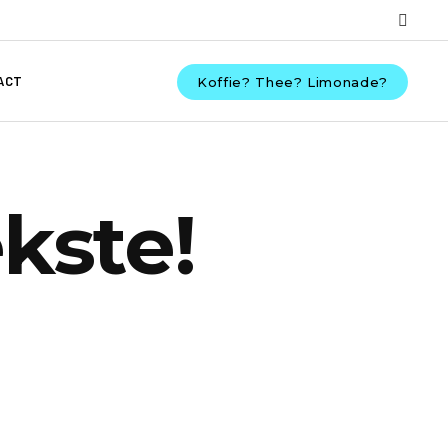
ACT
Koffie? Thee? Limonade?
kste!