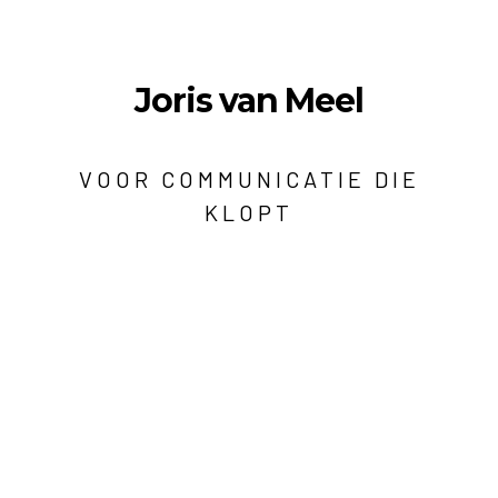
Joris van Meel
VOOR COMMUNICATIE DIE
KLOPT
Berg en Dalseweg 326a
6522 CP Nijmegen
hoi@jorisvanmeel.nl
06 13 54 89 27