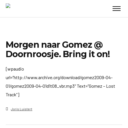
Morgen naar Gomez @
Doornroosje. Bring it on!
[wpaudio
url=”http://www.archive.org/download/gomez2009-04-
01/gomez2009-04-01d1t08_vbr.mp3″ Text=”Gomez – Lost
Track”]
Joris Luistert