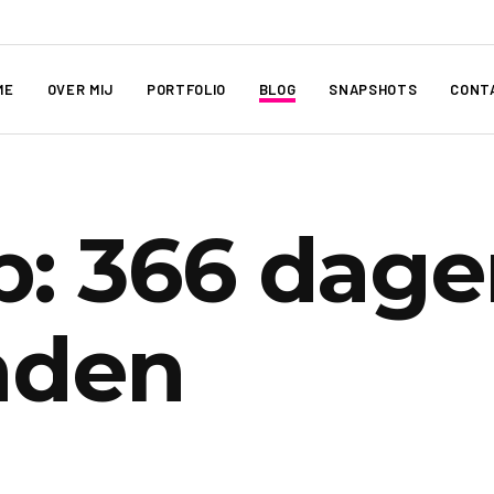
ME
OVER MIJ
PORTFOLIO
BLOG
SNAPSHOTS
CONT
ip: 366 dage
nden