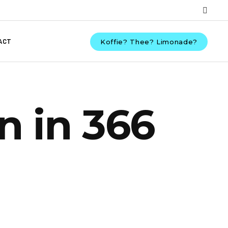
ACT
Koffie? Thee? Limonade?
n in 366