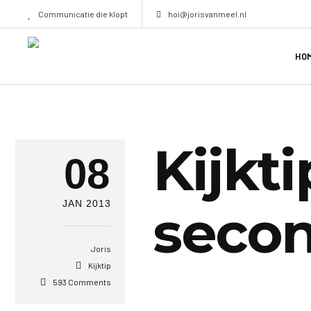
Communicatie die klopt
hoi@jorisvanmeel.nl
HO
Kijkt
08
JAN 2013
seco
Joris
Kijktip
593 Comments