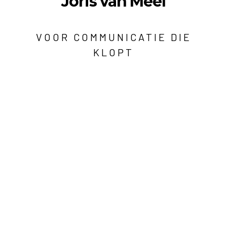
Joris van Meel
VOOR COMMUNICATIE DIE
KLOPT
Berg en Dalseweg 326a
6522 CP Nijmegen
hoi@jorisvanmeel.nl
06 13 54 89 27