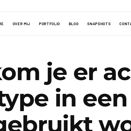
ME
OVER MIJ
PORTFOLIO
BLOG
SNAPSHOTS
CONT
om je er ac
type in een 
gebruikt w