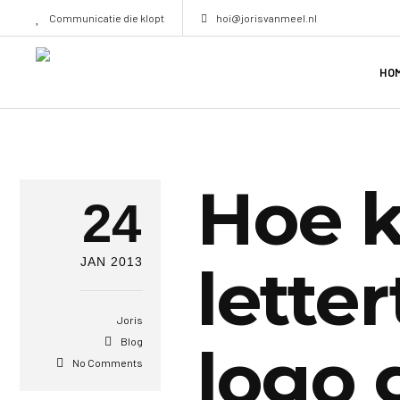
Communicatie die klopt
hoi@jorisvanmeel.nl
HO
Hoe k
24
JAN 2013
letter
Joris
Blog
logo 
No Comments