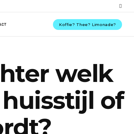
ACT
Koffie? Thee? Limonade?
hter welk
huisstijl of
ordt?