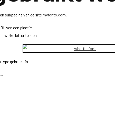
een subpagina van de site
myfonts.com
.
URL van een plaatje
n welke letter te zien is.
ertype gebruikt is.
l…