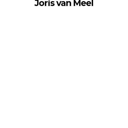
Joris van Meel
VOOR COMMUNICATIE DIE
KLOPT
Berg en Dalseweg 326a
6522 CP Nijmegen
hoi@jorisvanmeel.nl
06 13 54 89 27