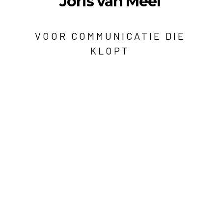
Joris van Meel
VOOR COMMUNICATIE DIE
KLOPT
Berg en Dalseweg 326a
6522 CP Nijmegen
hoi@jorisvanmeel.nl
06 13 54 89 27